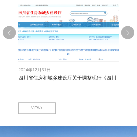
2024年10月09日
2
《四川
阆中市人大主要领导调研阆中市医疗康复中心
建设项目
地
VIEW+