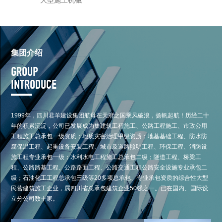
集团介绍
GROUP
INTRODUCE
1999年，四川君羊建设集团航母在天府之国乘风破浪，扬帆起航！历经二十
年的积累沉淀，公司已发展成为集建筑工程施工、公路工程施工、市政公用
工程施工总承包一级资质；地质灾害治理甲级资质；地基基础工程、防水防
腐保温工程、起重设备安装工程、城市及道路照明工程、环保工程、消防设
施工程专业承包一级；水利水电工程施工总承包二级；隧道工程、桥梁工
程、公路路基工程、公路路面工程、公路交通工程公路安全设施专业承包二
级；石油化工工程总承包三级等20多项总承包、专业承包资质的综合性大型
民营建筑施工企业，属四川省总承包建筑企业50强之一。已在国内、国际设
立分公司数十家。