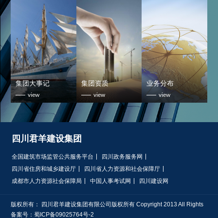
集团大事记
集团资质
业务分布
view
view
view
四川君羊建设集团
全国建筑市场监管公共服务平台
四川政务服务网
四川省住房和城乡建设厅
四川省人力资源和社会保障厅
成都市人力资源社会保障局
中国人事考试网
四川建设网
版权所有： 四川君羊建设集团有限公司版权所有 Copyright 2013 All Rights
备案号：蜀ICP备09025764号-2