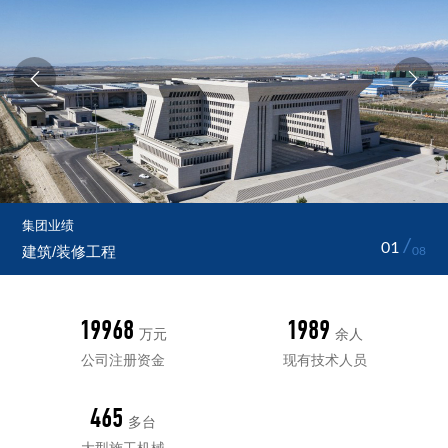
集团业绩
/
01
建筑/装修工程
08
22585
2244
万元
余人
公司注册资金
现有技术人员
524
多台
大型施工机械